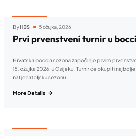
HBS VIJESTI
By
HBS
5 ožujka, 2026
Prvi prvenstveni turnir u bocc
Hrvatska boccia sezona započinje prvim prvenstveni
15. ožujka 2026. u Osijeku. Turnir će okupiti najbolj
natjecateljsku sezonu...
Pristupačnost
More Details
−
+
Veličina teksta
100%
HBS VIJESTI