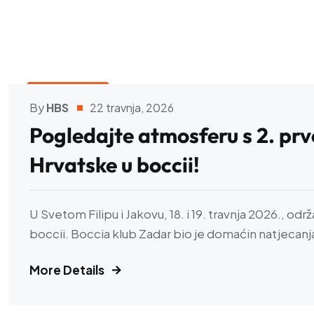
HBS VIJESTI
By
HBS
22 travnja, 2026
Pogledajte atmosferu s 2. pr
Hrvatske u boccii!
U Svetom Filipu i Jakovu, 18. i 19. travnja 2026., odr
boccii. Boccia klub Zadar bio je domaćin natjecanja 
More Details