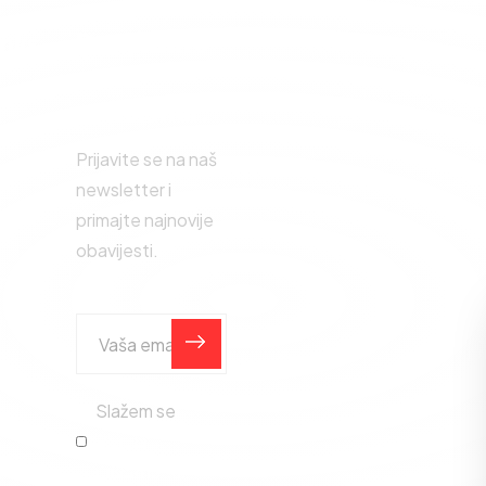
inks
Pretplatite
se na
a
newsletter.
Prijavite se na naš
newsletter i
primajte najnovije
obavijesti.
ntacija
i
ijama
Slažem se
Pravila
privatnosti.