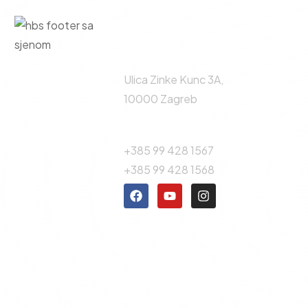
Kontakt
Quick L
Adresa:
Početn
Ulica Zinke Kunc 3A,
O nama
10000 Zagreb
Projekti
Kontakt broj:
Vijesti
+385 99 428 1567
Klubovi
+385 99 428 1568
Repreze
Rezultat
Pristup
informac
Kontakt