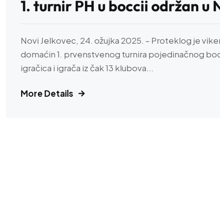
1. turnir PH u boccii održan 
Novi Jelkovec, 24. ožujka 2025. – Proteklog je vi
domaćin 1. prvenstvenog turnira pojedinačnog boc
igračica i igrača iz čak 13 klubova...
More Details