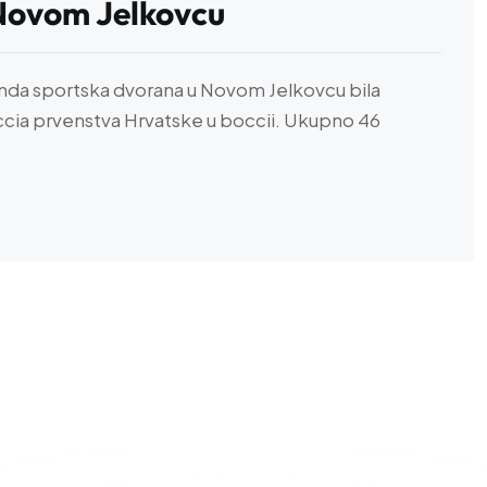
u Novom Jelkovcu
kenda sportska dvorana u Novom Jelkovcu bila
cia prvenstva Hrvatske u boccii. Ukupno 46
Uvjeti i odredbe
©
20