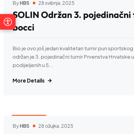
Visoki kontrast
Sivi tonovi
By
HBS
28 svibnja, 2025
SOLIN Održan 3. pojedinačni 
Istakni poveznice
Čitljiviji font
bocci
Razmak teksta
Veći pokazivač
Bio je ovo još jedan kvalitetan turnir pun sportsk
održan je 3. pojedinačni turnir Prvenstva Hrvatske u
podijeljenih u 5...
Zaustavi animacije
Vodilica za čitanje
More Details
Alt + 0
HBS VIJESTI
By
HBS
28 ožujka, 2025