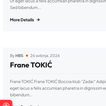
Ut eget lacus a felis accumsan pharetra in dignissim
Sed bibendum...
More Details
Pristupačnost
By
HBS
26 svibnja, 2026
Frane TOKIĆ
−
+
Veličina teksta
100%
Frane TOKIĆ Frane TOKIĆ Boccia klub "Zadar" Adipisci
eget lacus a felis accumsan pharetra in dignissim e
Visoki kontrast
Sivi tonovi
bibendum...