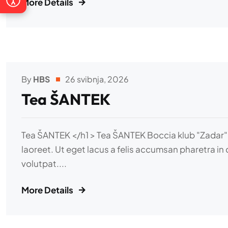
More Details
Istakni poveznice
Čitljiviji font
Razmak teksta
Veći pokazivač
Zaustavi animacije
Vodilica za čitanje
By
HBS
26 svibnja, 2026
Tea ŠANTEK
Alt + 0
Tea ŠANTEK </h1 > Tea ŠANTEK Boccia klub "Zadar" Adi
laoreet. Ut eget lacus a felis accumsan pharetra in 
volutpat....
More Details