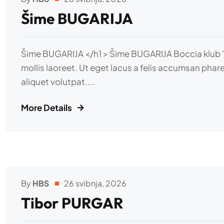
Šime BUGARIJA
Šime BUGARIJA </h1 > Šime BUGARIJA Boccia klub "Zad
mollis laoreet. Ut eget lacus a felis accumsan phare
aliquet volutpat....
More Details
By
HBS
26 svibnja, 2026
Tibor PURGAR