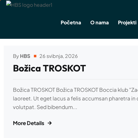
Početna
O nama
Projekti
By
HBS
26 svibnja, 2026
Božica TROSKOT
Božica TROSKOT Božica TROSKOT Boccia klub "Zadar" 
laoreet. Ut eget lacus a felis accumsan pharetra in 
volutpat. Sed bibendum...
More Details