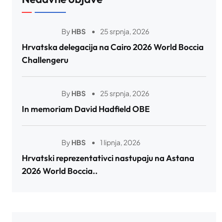
By
HBS
25 srpnja, 2026
Hrvatska delegacija na Cairo 2026 World Boccia
Challengeru
By
HBS
25 srpnja, 2026
In memoriam David Hadfield OBE
By
HBS
1 lipnja, 2026
Hrvatski reprezentativci nastupaju na Astana
2026 World Boccia..