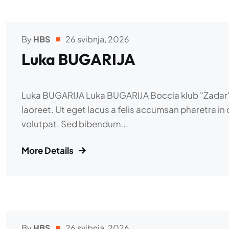
By
HBS
26 svibnja, 2026
Luka BUGARIJA
Luka BUGARIJA Luka BUGARIJA Boccia klub "Zadar" Adi
laoreet. Ut eget lacus a felis accumsan pharetra in 
volutpat. Sed bibendum...
More Details
By
HBS
26 svibnja, 2026