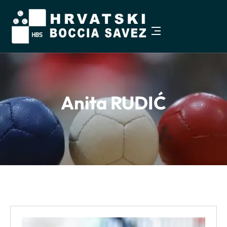
Pristupačnost
−
+
Veličina teksta
100%
Anita RUDIĆ
Visoki kontrast
Sivi tonovi
Istakni poveznice
Čitljiviji font
Razmak teksta
Veći pokazivač
Zaustavi animacije
Vodilica za čitanje