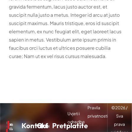
gravida fermentum, lacus justo auctor est, et
suscipit nulla justo a metus. Integer id arcu at justo
suscipit maximus. Mauris tristique, eros id suscipit
elementum, ex nunc feugiat elit, eget laoreet lacus
sapien in metus. Vestibulum ante ipsum primis in
faucibus orci luctus et ultrices posuere cubilia
curae; Nam ut ex vel risus cursus malesuada.
Pravila
©
2026
/
Uvjeti i
privatnosti
Sva
odredbe
Kontakt
Quick
Pretplatite
prava