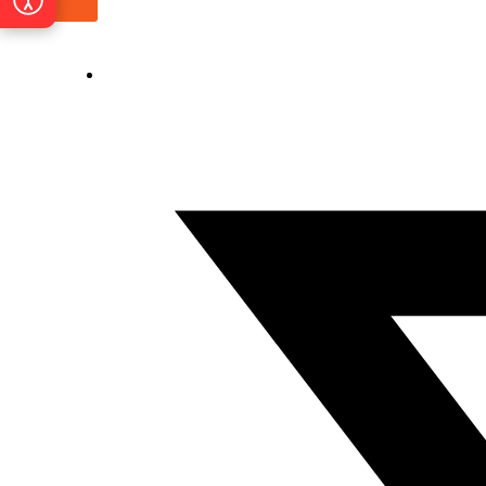
Istakni poveznice
Čitljiviji font
Razmak teksta
Veći pokazivač
Zaustavi animacije
Vodilica za čitanje
Alt + 0