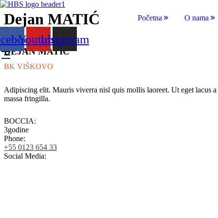
Dejan MATIĆ
Početna
O nama
acebook
Youtube
Instagram
DEJAN MATIĆ
BK VIŠKOVO
Adipiscing elit. Mauris viverra nisl quis mollis laoreet. Ut eget lacus
massa fringilla.
BOCCIA:
3godine
Phone:
+55 0123 654 33
Social Media: