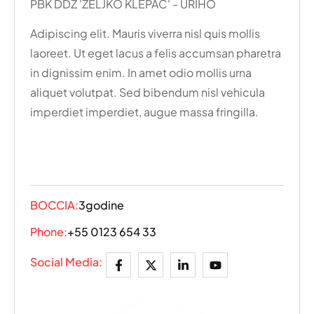
PBK DDZ 'ŽELJKO KLEPAČ' - URIHO
Adipiscing elit. Mauris viverra nisl quis mollis
laoreet. Ut eget lacus a felis accumsan pharetra
in dignissim enim. In amet odio mollis urna
aliquet volutpat. Sed bibendum nisl vehicula
imperdiet imperdiet, augue massa fringilla.
BOCCIA:
3godine
Phone:
+55 0123 654 33
Social Media: