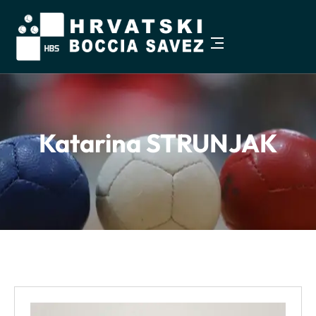
Pristupačnost
−
+
Veličina teksta
100%
Katarina STRUNJAK
Visoki kontrast
Sivi tonovi
Istakni poveznice
Čitljiviji font
Razmak teksta
Veći pokazivač
Zaustavi animacije
Vodilica za čitanje