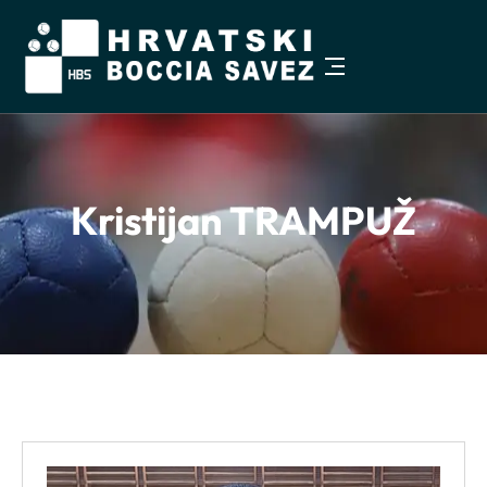
Pristupačnost
−
+
Veličina teksta
100%
Kristijan TRAMPUŽ
Visoki kontrast
Sivi tonovi
Istakni poveznice
Čitljiviji font
Razmak teksta
Veći pokazivač
Zaustavi animacije
Vodilica za čitanje