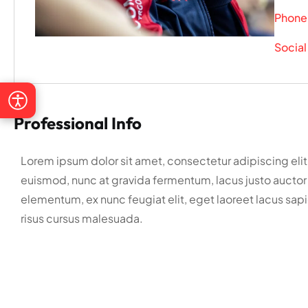
Phone
Social
Visoki kontrast
Sivi tonovi
Istakni poveznice
Čitljiviji font
Professional Info
Razmak teksta
Veći pokazivač
Lorem ipsum dolor sit amet, consectetur adipiscing elit. N
euismod, nunc at gravida fermentum, lacus justo auctor est
elementum, ex nunc feugiat elit, eget laoreet lacus sapi
Zaustavi animacije
Vodilica za čitanje
risus cursus malesuada.
Alt + 0