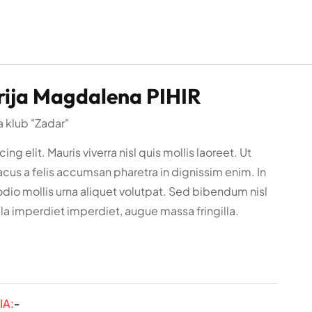
ija Magdalena PIHIR
 klub "Zadar"
ing elit. Mauris viverra nisl quis mollis laoreet. Ut
acus a felis accumsan pharetra in dignissim enim. In
dio mollis urna aliquet volutpat. Sed bibendum nisl
la imperdiet imperdiet, augue massa fringilla.
IA:
-