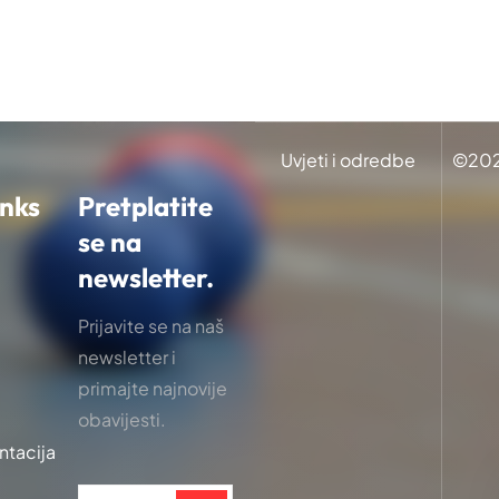
Uvjeti i odredbe
©
20
inks
Pretplatite
se na
newsletter.
Prijavite se na naš
newsletter i
primajte najnovije
obavijesti.
ntacija
i