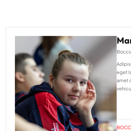
Mar
Boccia
Adipisc
eget l
amet o
vehicu
Pristupačnost
BOCC
−
+
Veličina teksta
100%