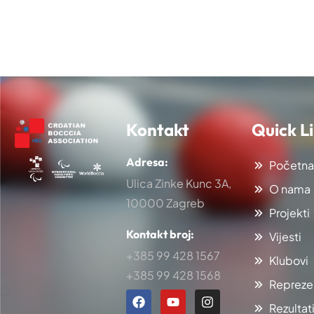
Kontakt
Quick L
Adresa:
Početna
Ulica Zinke Kunc 3A,
O nama
10000 Zagreb
Projekti
Kontakt broj:
Vijesti
+385 99 428 1567
Klubovi
+385 99 428 1568
Repreze
Rezultat