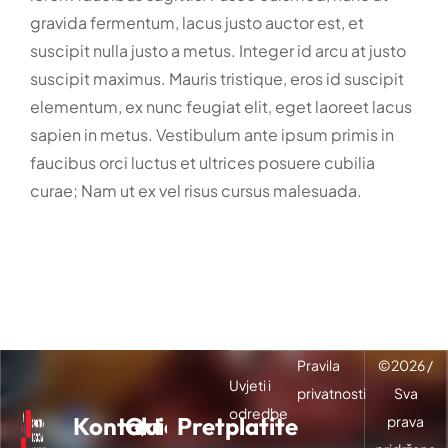
gravida fermentum, lacus justo auctor est, et
suscipit nulla justo a metus. Integer id arcu at justo
suscipit maximus. Mauris tristique, eros id suscipit
elementum, ex nunc feugiat elit, eget laoreet lacus
sapien in metus. Vestibulum ante ipsum primis in
faucibus orci luctus et ultrices posuere cubilia
curae; Nam ut ex vel risus cursus malesuada.
Pravila
©
2026
/
Uvjeti i
privatnosti
Sva
odredbe
Kontakt
Quick
Pretplatite
prava