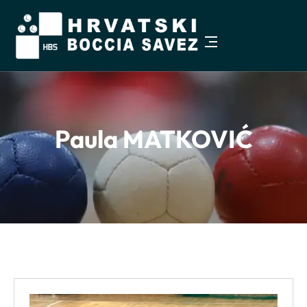
Pristupačnost
−
+
Veličina teksta
100%
Paula MATKOVIĆ
Visoki kontrast
Sivi tonovi
Istakni poveznice
Čitljiviji font
Razmak teksta
Veći pokazivač
Zaustavi animacije
Vodilica za čitanje