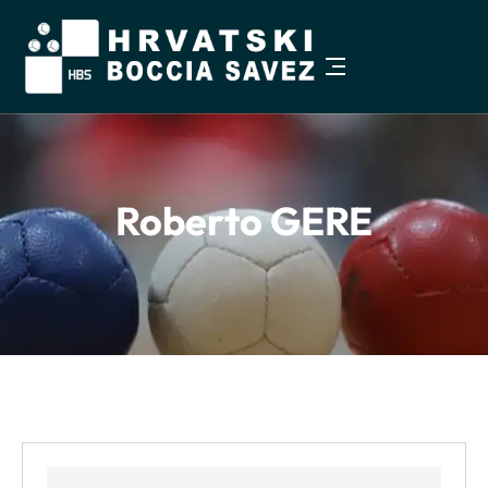
Pristupačnost
−
+
Veličina teksta
100%
Roberto GERE
Visoki kontrast
Sivi tonovi
Istakni poveznice
Čitljiviji font
Razmak teksta
Veći pokazivač
Zaustavi animacije
Vodilica za čitanje