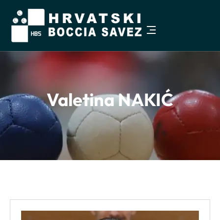
Pristupačnost
−
+
Veličina teksta
100%
Valetina NAKIĆ
Visoki kontrast
Sivi tonovi
Istakni poveznice
Čitljiviji font
Razmak teksta
Veći pokazivač
Zaustavi animacije
Vodilica za čitanje