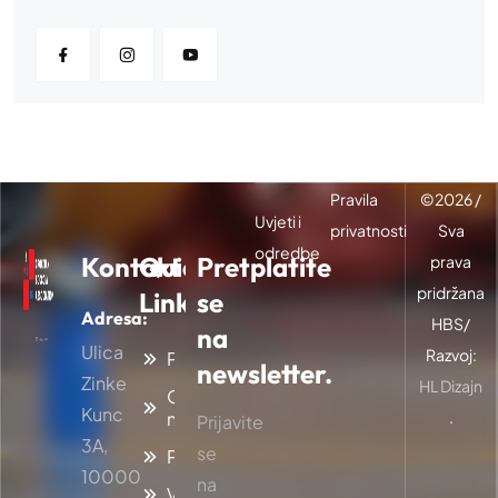
Pravila
©
2026
/
Uvjeti i
privatnosti
Sva
odredbe
Kontakt
Quick
Pretplatite
prava
pridržana
Links
se
Adresa:
HBS/
na
Ulica
Razvoj:
Početna
newsletter.
Zinke
HL Dizajn
O
Kunc
nama
.
Prijavite
3A,
se
Projekti
10000
na
Vijesti