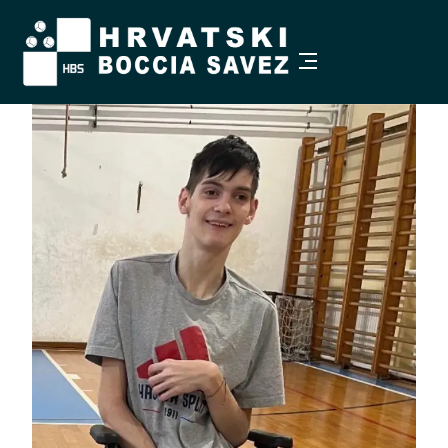
Pristupačnost
−
+
Veličina teksta
100%
Visoki kontrast
Sivi tonovi
Istakni poveznice
Čitljiviji font
Razmak teksta
Veći pokazivač
Zaustavi animacije
Vodilica za čitanje