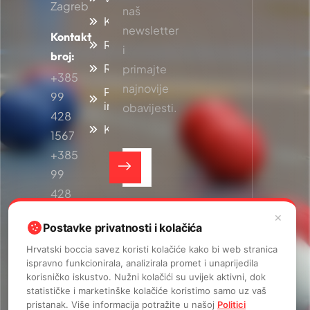
Zagreb
naš
Klubovi
newsletter
Kontakt
Reprezentacija
i
broj:
Rezultati
primajte
+385
najnovije
Pristup
99
informacijama
obavijesti.
428
Kontakt
1567
+385
99
428
Slažem se
1568
✕
Postavke privatnosti i kolačića
Pravila
privatnosti.
Hrvatski boccia savez koristi kolačiće kako bi web stranica
ispravno funkcionirala, analizirala promet i unaprijedila
L
korisničko iskustvo. Nužni kolačići su uvijek aktivni, dok
statističke i marketinške kolačiće koristimo samo uz vaš
o
pristanak. Više informacija potražite u našoj
Politici